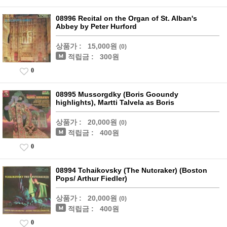
08996 Recital on the Organ of St. Alban's
Abbey by Peter Hurford
상품가 :
15,000원
(0)
적립금 :
300원
0
08995 Mussorgdky (Boris Gooundy
highlights), Martti Talvela as Boris
상품가 :
20,000원
(0)
적립금 :
400원
0
08994 Tchaikovsky (The Nutcraker) (Boston
Pops/ Arthur Fiedler)
상품가 :
20,000원
(0)
적립금 :
400원
0