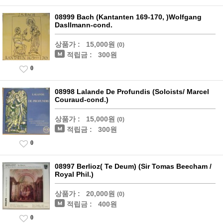
08999 Bach (Kantanten 169-170, )Wolfgang
Dasllmann-cond.
상품가 :
15,000원
(0)
적립금 :
300원
0
08998 Lalande De Profundis (Soloists/ Marcel
Couraud-cond.)
상품가 :
15,000원
(0)
적립금 :
300원
0
08997 Berlioz( Te Deum) (Sir Tomas Beecham /
Royal Phil.)
상품가 :
20,000원
(0)
적립금 :
400원
0