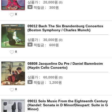
상품가 :
20,000원
(0)
적립금 :
300원
0
09012 Bach The Six Brandenburg Concertos
(Boston Symphony / Charles Munch)
상품가 :
30,000원
(0)
적립금 :
600원
0
08808 Jacqueline Du Pre / Daniel Barenboim
(Haydn Cello Concerto)
상품가 :
60,000원
(0)
적립금 :
1,200원
0
09011 Solo Music From the Eighteenth Century
(Handel: Sonata in D Minor/Dieupart: Suite in G
Minor)