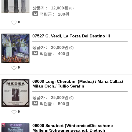
상품가 :
12,000원
(0)
적립금 :
200원
0
07527 G. Verdi, La Forza Del Destino III
상품가 :
20,000원
(0)
적립금 :
400원
0
09009 Luigi Cherubini (Medea) / Maria Callas/
Milan Orch./ Tullio Serafin
상품가 :
25,000원
(0)
적립금 :
500원
0
09006 Schubert (Winterreise/Die schone
Mullerin/Schwanengesang), Dietrich