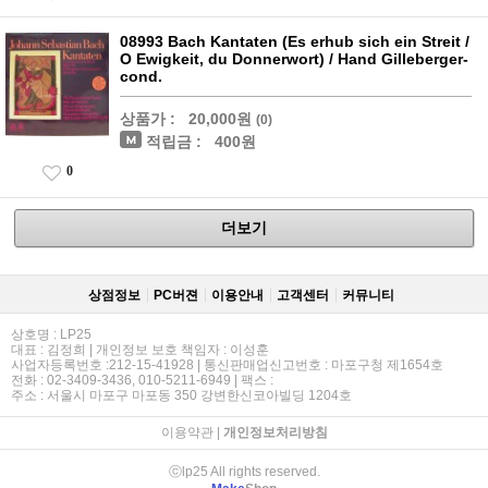
08993 Bach Kantaten (Es erhub sich ein Streit /
O Ewigkeit, du Donnerwort) / Hand Gilleberger-
cond.
상품가 :
20,000원
(0)
적립금 :
400원
0
더보기
상점정보
PC버젼
이용안내
고객센터
커뮤니티
상호명 : LP25
대표 : 김정희 | 개인정보 보호 책임자 : 이성훈
사업자등록번호 :212-15-41928 | 통신판매업신고번호 : 마포구청 제1654호
전화 : 02-3409-3436, 010-5211-6949 | 팩스 :
주소 : 서울시 마포구 마포동 350 강변한신코아빌딩 1204호
이용약관
|
개인정보처리방침
ⓒlp25 All rights reserved.