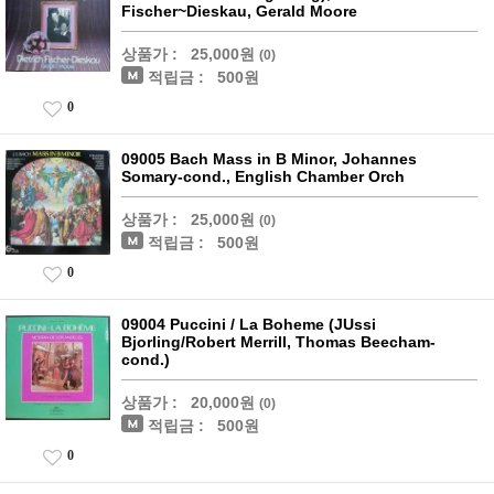
Fischer~Dieskau, Gerald Moore
상품가 :
25,000원
(0)
적립금 :
500원
0
09005 Bach Mass in B Minor, Johannes
Somary-cond., English Chamber Orch
상품가 :
25,000원
(0)
적립금 :
500원
0
09004 Puccini / La Boheme (JUssi
Bjorling/Robert Merrill, Thomas Beecham-
cond.)
상품가 :
20,000원
(0)
적립금 :
500원
0