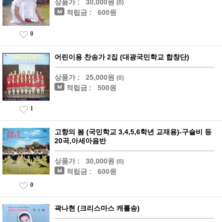
상품가 :
30,000원
(0)
적립금 :
600원
0
어린이용 찬송가 2집 (대광국민학교 합창단)
상품가 :
25,000원
(0)
적립금 :
500원
1
고향의 봄 (국민학교 3,4,5,6학년 교재용)-구슬비 등
20곡,아세아음반
상품가 :
30,000원
(0)
적립금 :
600원
0
곽나현 (크리스마스 캐롤송)