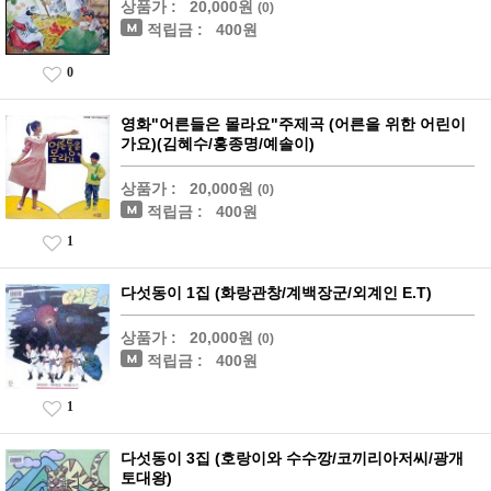
상품가 :
20,000원
(0)
적립금 :
400원
0
영화"어른들은 몰라요"주제곡 (어른을 위한 어린이
가요)(김혜수/홍종명/예솔이)
상품가 :
20,000원
(0)
적립금 :
400원
1
다섯동이 1집 (화랑관창/계백장군/외계인 E.T)
상품가 :
20,000원
(0)
적립금 :
400원
1
다섯동이 3집 (호랑이와 수수깡/코끼리아저씨/광개
토대왕)