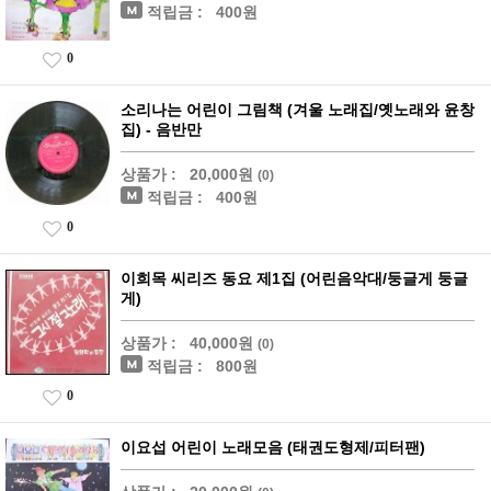
적립금 :
400원
0
소리나는 어린이 그림책 (겨울 노래집/옛노래와 윤창
집) - 음반만
상품가 :
20,000원
(0)
적립금 :
400원
0
이희목 씨리즈 동요 제1집 (어린음악대/둥글게 둥글
게)
상품가 :
40,000원
(0)
적립금 :
800원
0
이요섭 어린이 노래모음 (태권도형제/피터팬)