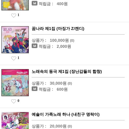
적립금 :
400원
1
꿈나라 제1집 (마징가 Z/캔디)
상품가 :
100,000원
(0)
적립금 :
2,000원
1
노래속의 동극 제1집 (장난감들의 합창)
상품가 :
30,000원
(0)
적립금 :
600원
0
예솔이 가족노래 하나 (내친구 명락이)
상품가 :
20,000원
(0)