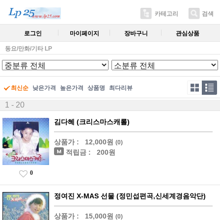
카테고리
검색
로그인
마이페이지
장바구니
관심상품
동요/만화/기타 LP
최신순
낮은가격
높은가격
상품명
최다리뷰
1 - 20
김다혜 (크리스마스캐롤)
상품가 :
12,000원
(0)
적립금 :
200원
0
정여진 X-MAS 선물 (정민섭편곡,신세계경음악단)
상품가 :
15,000원
(0)