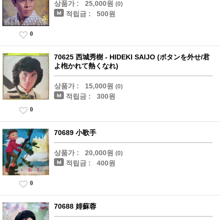
상품가 :
25,000원
(0)
적립금 :
500원
0
70625 西城秀樹 - HIDEKI SAIJO (ボタンを外せ/君
よ枹かれて熱くなれ)
상품가 :
15,000원
(0)
적립금 :
300원
0
70689 小歌手
상품가 :
20,000원
(0)
적립금 :
400원
0
70688 婔蘇蓉