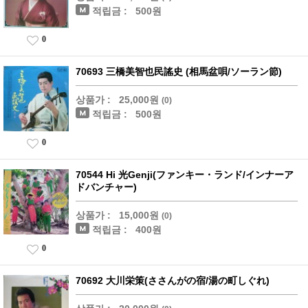
적립금 :
500원
0
70693 三橋美智也民謠史 (相馬盆唄/ソーラン節)
상품가 :
25,000원
(0)
적립금 :
500원
0
70544 Hi 光Genji(ファンキー・ランド/インナーア
ドバンチャー)
상품가 :
15,000원
(0)
적립금 :
400원
0
70692 大川栄策(ささんがの宿/湯の町しぐれ)