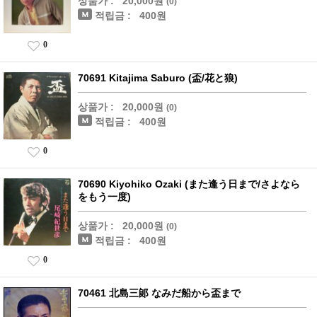
상품가 :
20,000원
(0)
적립금 :
400원
0
70691 Kitajima Saburo (盃/花と狼)
상품가 :
20,000원
(0)
적립금 :
400원
0
70690 Kiyohiko Ozaki (また逢う日まで/さよなら
をもう一度)
상품가 :
20,000원
(0)
적립금 :
400원
0
70461 北島三郞 なみだ船から盃まで