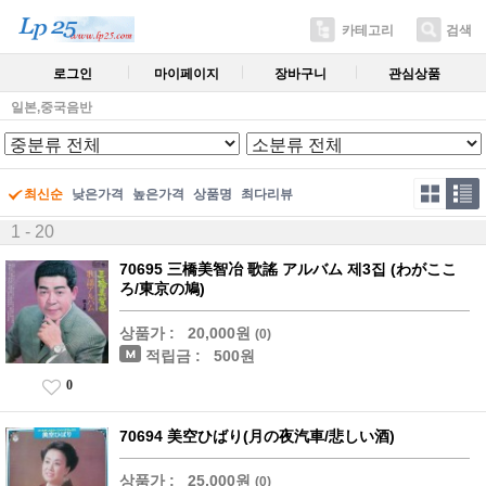
카테고리
검색
로그인
마이페이지
장바구니
관심상품
일본,중국음반
최신순
낮은가격
높은가격
상품명
최다리뷰
1 - 20
70695 三橋美智冶 歌謠 アルバム 제3집 (わがここ
ろ/東京の鳩)
상품가 :
20,000원
(0)
적립금 :
500원
0
70694 美空ひばり(月の夜汽車/悲しい酒)
상품가 :
25,000원
(0)