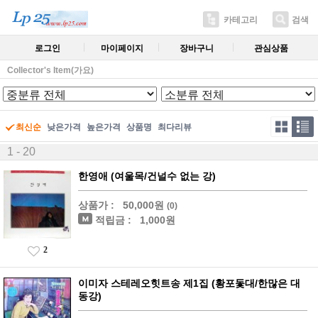
카테고리
검색
로그인
마이페이지
장바구니
관심상품
Collector's Item(가요)
최신순
낮은가격
높은가격
상품명
최다리뷰
1 - 20
한영애 (여울목/건널수 없는 강)
상품가 :
50,000원
(0)
적립금 :
1,000원
2
이미자 스테레오힛트송 제1집 (황포돛대/한많은 대
동강)