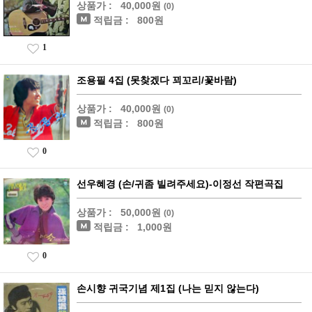
상품가 :
40,000원
(0)
적립금 :
800원
1
조용필 4집 (못찾겠다 꾀꼬리/꽃바람)
상품가 :
40,000원
(0)
적립금 :
800원
0
선우혜경 (손/귀좀 빌려주세요)-이정선 작편곡집
상품가 :
50,000원
(0)
적립금 :
1,000원
0
손시향 귀국기념 제1집 (나는 믿지 않는다)