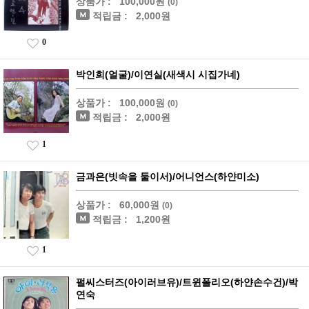
상품가 :
100,000원
(0)
적립금 :
2,000원
0
박인희(얼굴)/이연실(새색시 시집가네)
상품가 :
100,000원
(0)
적립금 :
2,000원
1
금과은(빗속을 둘이서)/어니언스(하얀미소)
상품가 :
60,000원
(0)
적립금 :
1,200원
1
펄씨스터즈(아이러브유)/트윈폴리오(하얀손수건)/박
연숙