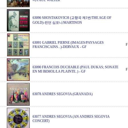
니/PAUL WALTER
63096 SHOSTAKOVICH (교향곡 제1번/THE AGE OF
GOLD)-런던 심포니/MARTINON
63091 GABRIEL PIERNE (IMAGES/PAYSAGES
F
FRANCISCAINS...)-DERVAUX
-
GF
63090 FRANCOIS DUCHABLE (PAUL DUKAS; SONATE
F
EN MI BEMOL/LA PLAINTE..)
-
GF
63078 ANDRES SEGOVIA (GRANADA)
63077 ANDRES SEGOVIA (AN ANDRES SEGOVIA
CONCERT)