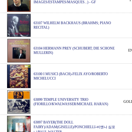
F
IMAGES/ESTAMPES/MASQUES...)
-
GF
63107 WILHELM BACKHAUS (BRAHMS; PIANO
RECITAL)
63104 HERMANN PREY (SCHUBERT; DIE SCHONE
E
MULLERIN)
63100 I MUSICI (BACH)-FELIX AYO/ROBERTO
MICHELUCCI
63099 TEMPLE UNIVERSITY TRIO
GOL
(FIORILLO/KWALWASSER/MICHAEL HARAN)
63097 BAYER(THE DOLL
FAIRY)/ADAM(GISELLE)/PONCHIELLI-비엔나 심포