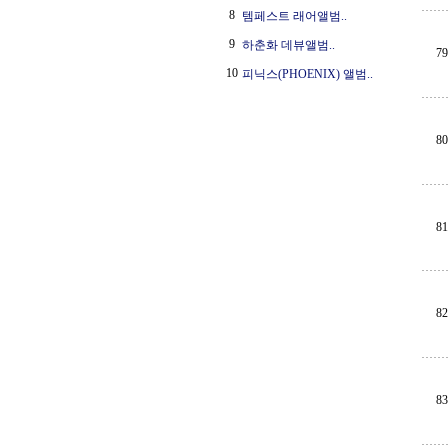
8
템페스트 래어앨범..
9
하춘화 데뷰앨범..
79
10
피닉스(PHOENIX) 앨범..
80
81
82
83