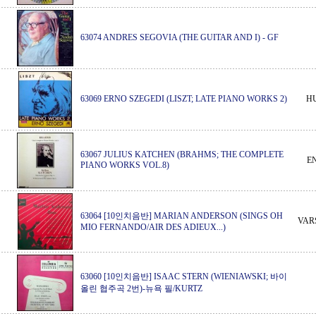
63074 ANDRES SEGOVIA (THE GUITAR AND I)
-
GF
63069 ERNO SZEGEDI (LISZT; LATE PIANO WORKS 2)
H
63067 JULIUS KATCHEN (BRAHMS; THE COMPLETE
E
PIANO WORKS VOL.8)
63064 [10인치음반] MARIAN ANDERSON (SINGS OH
VAR
MIO FERNANDO/AIR DES ADIEUX...)
63060 [10인치음반] ISAAC STERN (WIENIAWSKI; 바이
올린 협주곡 2번)-뉴욕 필/KURTZ