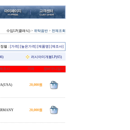
수입LP(클래식)
>
위탁음반
>
전체조회
정렬 :
[가격]
[높은가격]
[제품명]
[제조사]
6)
러시아미개봉LP(65)
제조사
가격
장바구니담기
PA(USA)
20,000원
ERMANY
20,000원