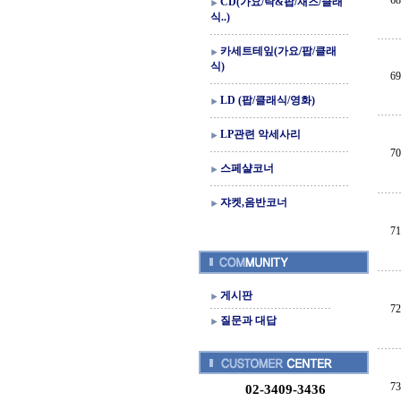
68
CD(가요/락&팝/재즈/클래
식..)
카세트테잎(가요/팝/클래
식)
69
LD (팝/클래식/영화)
LP관련 악세사리
70
스페샬코너
쟈켓,음반코너
71
게시판
72
질문과 대답
73
02-3409-3436