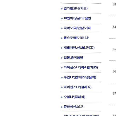
63
염가반코너(가요)
10인치/싱글/SP 음반
64
국악/가곡/만담/기타
동요/만화/기타 LP
재발매반.신보(LP/CD)
65
일본,중국음반
라이센스LP(락&팝/재즈)
66
수입LP(팝/재즈/경음악)
라이센스LP(클래식)
67
수입LP(클래식)
준라이센스LP