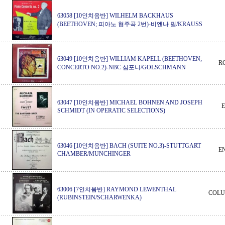
63058 [10인치음반] WILHELM BACKHAUS
(BEETHOVEN; 피아노 협주곡 2번)-비엔나 필/KRAUSS
63049 [10인치음반] WILLIAM KAPELL (BEETHOVEN;
R
CONCERTO NO.2)-NBC 심포니/GOLSCHMANN
63047 [10인치음반] MICHAEL BOHNEN AND JOSEPH
SCHMIDT (IN OPERATIC SELECTIONS)
63046 [10인치음반] BACH (SUITE NO.3)-STUTTGART
E
CHAMBER/MUNCHINGER
63006 [7인치음반] RAYMOND LEWENTHAL
COLU
(RUBINSTEIN/SCHARWENKA)