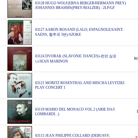
63128 HUGO WOLF(ERNA BERGER/HERMANN PREY)
JOHANNES BRAHMS(PREY/MALZER)
-
2LP/GF
63127 AARON ROSAND (LALO; ESPAGNOLE/SAINT-
SAENS; 협주곡 3번)-SZOKE
63124 DVORAK (SLAVONIC DANCES)-런던 심포
R
니/JEAN MARINON
63121 MORITZ ROSENTHAL AND MISCHA LEVITZKI
PLAY CONCERT 1
63119 MARIO DEL MONACO VOL.2 (ARIE DA/I
LOMBARDI...)
63115 JEAN PHILIPPE COLLARD (DEBUSSY;