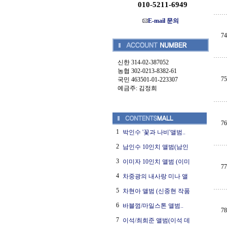
010-5211-6949
E-mail 문의
74
신한 314-02-387052
농협 302-0213-8382-61
75
국민 463501-01-223307
예금주: 김정희
76
1
박인수 '꽃과 나비'앨범..
2
남인수 10인치 앨범(남인
3
이미자 10인치 앨범 (이미
77
4
차중광의 내사랑 미나 앨
5
차현아 앨범 (신중현 작품
6
바블껌/마일스톤 앨범..
78
7
이석/최희준 앨범(이석 데