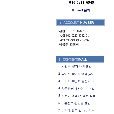
010-5211-6949
E-mail 문의
신한 314-02-387052
농협 302-0213-8382-61
국민 463501-01-223307
예금주: 김정희
1
박인수 '꽃과 나비'앨범..
2
남인수 10인치 앨범(남인
3
이미자 10인치 앨범 (이미
4
차중광의 내사랑 미나 앨
5
차현아 앨범 (신중현 작품
6
바블껌/마일스톤 앨범..
7
이석/최희준 앨범(이석 데