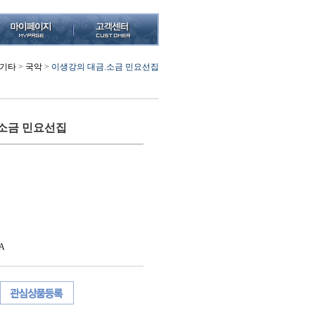
/기타
>
국악
>
이생강의 대금.소금 민요선집
소금 민요선집
A