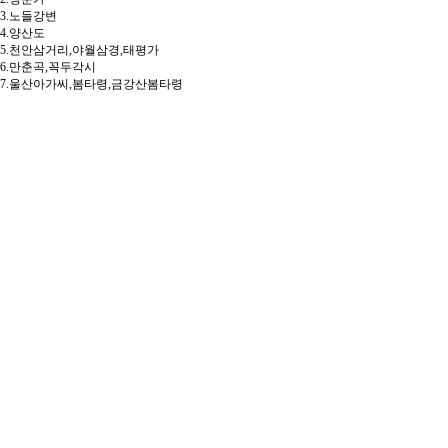
3.노들강변
4.양산도
5.천안삼거리,야월삼경,태평가
6.만춘곡,꼭두각시
7.울산아가씨,봄타령,금강산봄타령