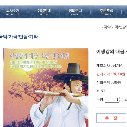
국악/가곡/만담
국악/가곡/만담/기타
이생강의 대금.
제조회사 : 84,대성
판매가격 :
30,000원
적립금액 :
600원
MINT
수량
E