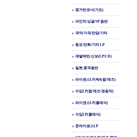
염가반코너(가요)
10인치/싱글/SP 음반
국악/가곡/만담/기타
동요/만화/기타 LP
재발매반.신보(LP/CD)
일본,중국음반
라이센스LP(락&팝/재즈)
수입LP(팝/재즈/경음악)
라이센스LP(클래식)
수입LP(클래식)
준라이센스LP