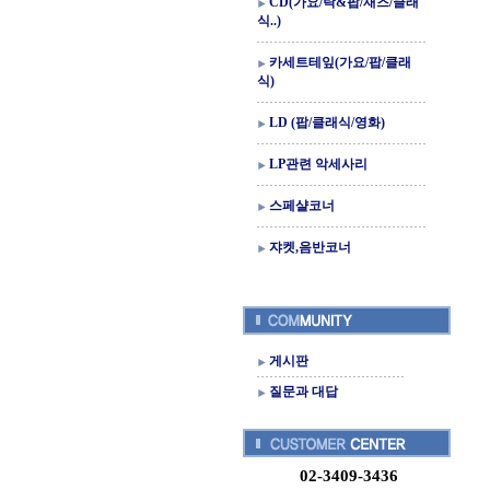
CD(가요/락&팝/재즈/클래
식..)
카세트테잎(가요/팝/클래
식)
LD (팝/클래식/영화)
LP관련 악세사리
스페샬코너
쟈켓,음반코너
게시판
질문과 대답
02-3409-3436