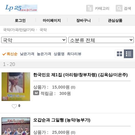
카테고리
검색
로그인
마이페이지
장바구니
관심상품
국악/가곡/만담/기타
국악
최신순
낮은가격
높은가격
상품명
최다리뷰
1 - 20
한국민요 제1집 (아리랑/창부차령) (김옥심/이은주)
상품가 :
15,000원
(0)
적립금 :
300원
0
오갑순과 그일행 (농악/농부가)
상품가 :
25,000원
(0)