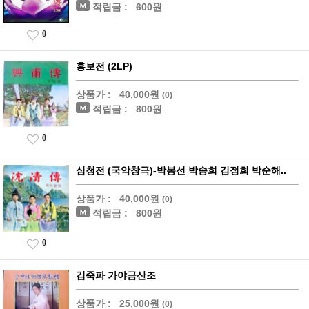
적립금 :
600원
0
흥보전 (2LP)
상품가 :
40,000원
(0)
적립금 :
800원
0
심청전 (국악창극)-박봉선 박송희 김정희 박순해..
상품가 :
40,000원
(0)
적립금 :
800원
0
김죽파 가야금산조
상품가 :
25,000원
(0)