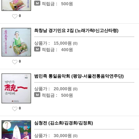
적립금 :
500원
0
최창남 경기민요 2집 (노래가락/신고산타령)
상품가 :
15,000원
(0)
적립금 :
400원
0
범민족 통일음악회 (평양-서울전통음악연주단)
상품가 :
20,000원
(0)
적립금 :
500원
0
심청전 (김소희/김경희/김정희)
상품가 :
30,000원
(0)