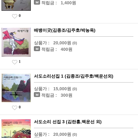
적립금 :
1,400원
0
배뱅이굿(김종조/김주호/박농옥)
상품가 :
20,000원
(0)
적립금 :
400원
1
서도소리선집 1 (김종조/김주호/백운선외)
상품가 :
15,000원
(0)
적립금 :
300원
0
서도소리 선집 3 (김란홍,백운선 외)
상품가 :
20,000원
(0)