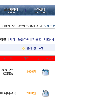
CD(가요/락&팝/재즈/클래식..)
>
전체조회
정렬 :
[가격]
[높은가격]
[제품명]
[제조사]
클래식(1042)
제조사
가격
장바구니담기
2000.BMG
8,000원
KOREA
10, 워너뮤직
7,000원