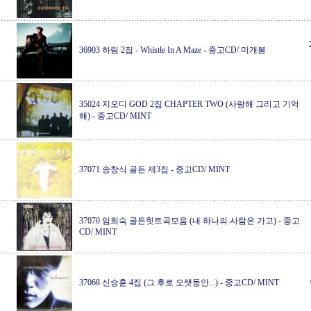
36903 하림 2집 - Whistle In A Maze
-
중고CD/ 미개봉
35024 지오디 GOD 2집 CHAPTER TWO (사랑해 그리고 기억
해)
-
중고CD/ MINT
37071 송창식 골든 제3집
-
중고CD/ MINT
37070 임희숙 골든힛트곡모음 (내 하나의 사람은 가고)
-
중고
CD/ MINT
37068 신승훈 4집 (그 후로 오랫동안...)
-
중고CD/ MINT