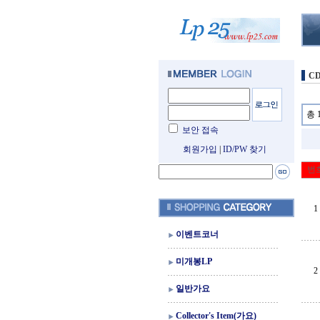
C
총 
보안 접속
회원가입
|
ID/PW 찾기
번
1
이벤트코너
미개봉LP
2
일반가요
Collector's Item(가요)