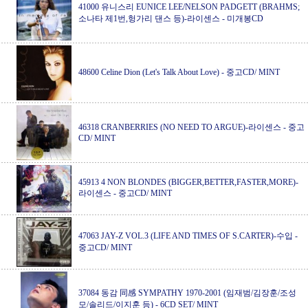
41000 유니스리 EUNICE LEE/NELSON PADGETT (BRAHMS;
소나타 제1번,헝가리 댄스 등)-라이센스
-
미개봉CD
48600 Celine Dion (Let's Talk About Love)
-
중고CD/ MINT
46318 CRANBERRIES (NO NEED TO ARGUE)-라이센스
-
중고
CD/ MINT
45913 4 NON BLONDES (BIGGER,BETTER,FASTER,MORE)-
라이센스
-
중고CD/ MINT
47063 JAY-Z VOL.3 (LIFE AND TIMES OF S.CARTER)-수입
-
중고CD/ MINT
37084 동감 同感 SYMPATHY 1970-2001 (임재범/김장훈/조성
모/솔리드/이지훈 등)
-
6CD SET/ MINT