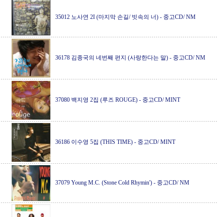
35012 노사연 2I (마지막 손길/ 빗속의 너)
-
중고CD/ NM
36178 김종국의 네번째 편지 (사랑한다는 말)
-
중고CD/ NM
37080 백지영 2집 (루즈 ROUGE)
-
중고CD/ MINT
36186 이수영 5집 (THIS TIME)
-
중고CD/ MINT
37079 Young M.C. (Stone Cold Rhymin')
-
중고CD/ NM