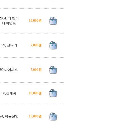
2004. 티 엔터
15,000원
테이먼트
'99, 신나라
7,000원
90,나이세스
7,000원
88,신세계
10,000원
94, 덕윤산업
15,000원