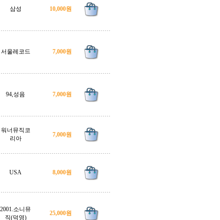
삼성
10,000원
서울레코드
7,000원
94,성음
7,000원
워너뮤직코
7,000원
리아
USA
8,000원
2001.소니뮤
25,000원
직(덕영)