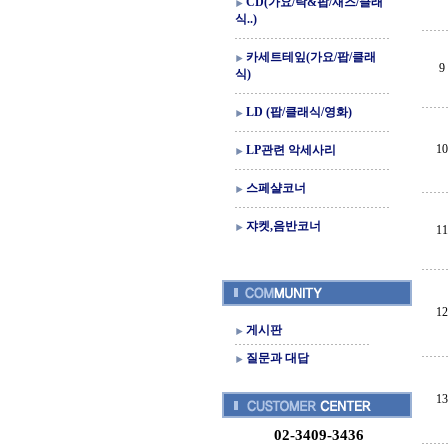
CD(가요/락&팝/재즈/클래
식..)
카세트테잎(가요/팝/클래
9
식)
LD (팝/클래식/영화)
10
LP관련 악세사리
스페샬코너
쟈켓,음반코너
11
12
게시판
질문과 대답
13
02-3409-3436