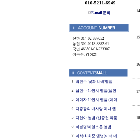
010-5211-6949
14
E-mail 문의
15
신한 314-02-387052
농협 302-0213-8382-61
국민 463501-01-223307
예금주: 김정희
16
1
박인수 '꽃과 나비'앨범..
2
남인수 10인치 앨범(남인
17
3
이미자 10인치 앨범 (이미
4
차중광의 내사랑 미나 앨
5
차현아 앨범 (신중현 작품
18
6
바블껌/마일스톤 앨범..
7
이석/최희준 앨범(이석 데