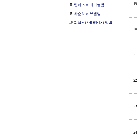
19
8
템페스트 래어앨범..
9
하춘화 데뷰앨범..
10
피닉스(PHOENIX) 앨범..
20
21
22
23
24