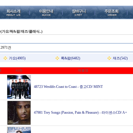
D(가요/락&팝/재즈/클래식..)
12971건
가요(4905)
록&팝(6482)
재즈(542)
호
사진
제품명
48723 Westlife-Coast to Coast
-
중고CD/ MINT
47981 Trey Songz (Passion, Pain & Pleasure)
-
라이센스CD/ A+