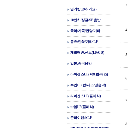
3
염가반코너(가요)
10인치/싱글/SP 음반
4
국악/가곡/만담/기타
동요/만화/기타 LP
재발매반.신보(LP/CD)
5
일본,중국음반
라이센스LP(락&팝/재즈)
6
수입LP(팝/재즈/경음악)
라이센스LP(클래식)
7
수입LP(클래식)
준라이센스LP
8