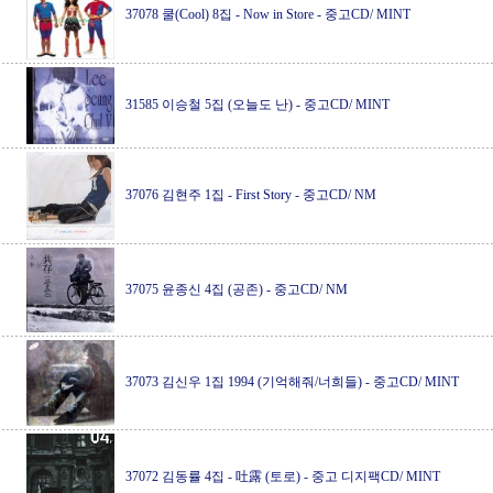
37078 쿨(Cool) 8집 - Now in Store
-
중고CD/ MINT
31585 이승철 5집 (오늘도 난)
-
중고CD/ MINT
37076 김현주 1집 - First Story
-
중고CD/ NM
37075 윤종신 4집 (공존)
-
중고CD/ NM
37073 김신우 1집 1994 (기억해줘/너희들)
-
중고CD/ MINT
37072 김동률 4집 - 吐露 (토로)
-
중고 디지팩CD/ MINT