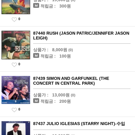
적립금 :
300원
0
87440 RUSH (JASON PATRIC/JENNIFER JASON
LEIGH)
상품가 :
8,000원
(0)
적립금 :
100원
0
87439 SIMON AND GARFUNKEL (THE
CONCERT IN CENTRAL PARK)
상품가 :
13,000원
(0)
적립금 :
200원
0
87437 JULIO IGLESIAS (STARRY NIGHT)-수입