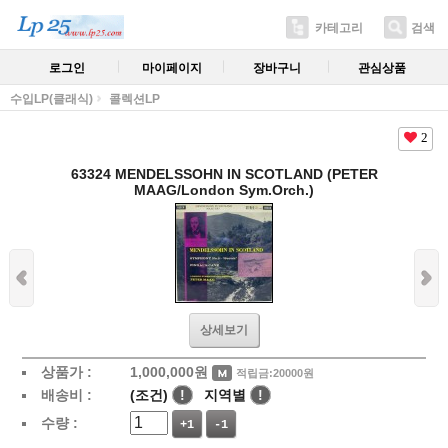
카테고리
검색
로그인
마이페이지
장바구니
관심상품
수입LP(클래식)
콜렉션LP
2
63324 MENDELSSOHN IN SCOTLAND (PETER
MAAG/London Sym.Orch.)
상세보기
상품가 :
1,000,000
원
적립금:20000원
배송비 :
(조건)
!
지역별
!
수량 :
+1
-1