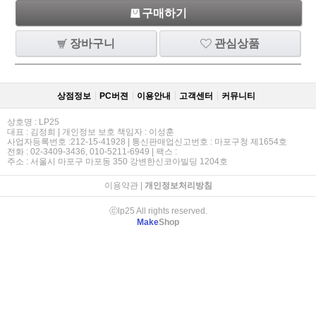
구매하기
장바구니
관심상품
상점정보
PC버젼
이용안내
고객센터
커뮤니티
상호명 : LP25
대표 : 김정희 | 개인정보 보호 책임자 : 이성훈
사업자등록번호 :212-15-41928 | 통신판매업신고번호 : 마포구청 제1654호
전화 : 02-3409-3436, 010-5211-6949 | 팩스 :
주소 : 서울시 마포구 마포동 350 강변한신코아빌딩 1204호
이용약관
|
개인정보처리방침
ⓒlp25 All rights reserved.
Make
Shop