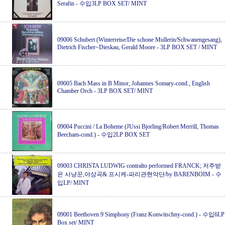
Serafin
-
수입3LP BOX SET/ MINT
09006 Schubert (Winterreise/Die schone Mullerin/Schwanengesang),
Dietrich Fischer~Dieskau, Gerald Moore
-
3LP BOX SET / MINT
09005 Bach Mass in B Minor, Johannes Somary-cond., English
Chamber Orch
-
3LP BOX SET/ MINT
09004 Puccini / La Boheme (JUssi Bjorling/Robert Merrill, Thomas
Beecham-cond.)
-
수입2LP BOX SET
09003 CHRISTA LUDWIG contralto performed FRANCK; 저주받
은 사냥꾼,야상곡& 프시케-파리관현악단/by BARENBOIM
-
수
입LP/ MINT
09001 Beethoven 9 Simphony (Franz Konwitschny-cond.)
-
수입6LP
Box set/ MINT