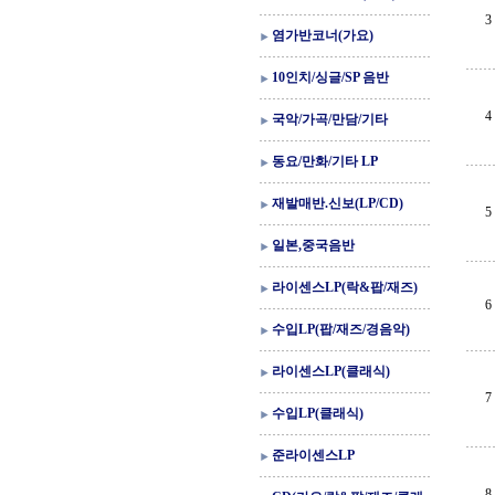
3
염가반코너(가요)
10인치/싱글/SP 음반
4
국악/가곡/만담/기타
동요/만화/기타 LP
재발매반.신보(LP/CD)
5
일본,중국음반
라이센스LP(락&팝/재즈)
6
수입LP(팝/재즈/경음악)
라이센스LP(클래식)
7
수입LP(클래식)
준라이센스LP
8