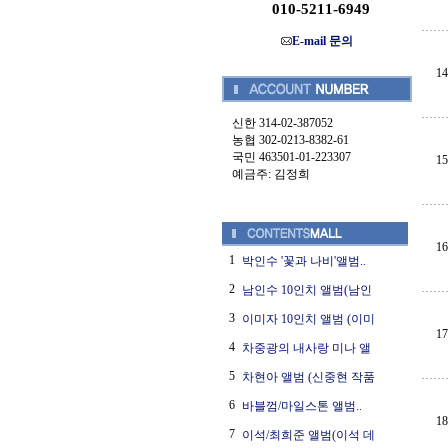
010-5211-6949
E-mail 문의
14
신한 314-02-387052
농협 302-0213-8382-61
국민 463501-01-223307
15
예금주: 김정희
16
1
박인수 '꽃과 나비'앨범..
2
남인수 10인치 앨범(남인
3
이미자 10인치 앨범 (이미
17
4
차중광의 내사랑 미나 앨
5
차현아 앨범 (신중현 작품
6
바블껌/마일스톤 앨범..
18
7
이석/최희준 앨범(이석 데