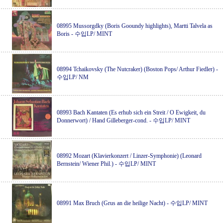
08995 Mussorgdky (Boris Gooundy highlights), Martti Talvela as
Boris
-
수입LP/ MINT
08994 Tchaikovsky (The Nutcraker) (Boston Pops/ Arthur Fiedler)
-
수입LP/ NM
08993 Bach Kantaten (Es erhub sich ein Streit / O Ewigkeit, du
Donnerwort) / Hand Gilleberger-cond.
-
수입LP/ MINT
08992 Mozart (Klavierkonzert / Linzer-Symphonie) (Leonard
Bernstein/ Wiener Phil.)
-
수입LP/ MINT
08991 Max Bruch (Grus an die heilige Nacht)
-
수입LP/ MINT