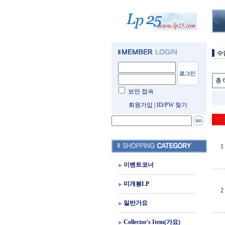
수
총 
보안 접속
회원가입
|
ID/PW 찾기
번
1
이벤트코너
미개봉LP
2
일반가요
Collector's Item(가요)