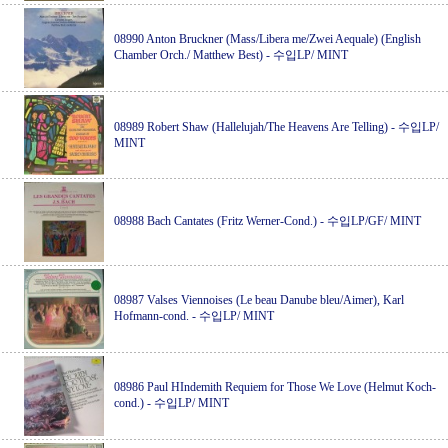
08990 Anton Bruckner (Mass/Libera me/Zwei Aequale) (English
Chamber Orch./ Matthew Best)
-
수입LP/ MINT
08989 Robert Shaw (Hallelujah/The Heavens Are Telling)
-
수입LP/
MINT
08988 Bach Cantates (Fritz Werner-Cond.)
-
수입LP/GF/ MINT
08987 Valses Viennoises (Le beau Danube bleu/Aimer), Karl
Hofmann-cond.
-
수입LP/ MINT
08986 Paul HIndemith Requiem for Those We Love (Helmut Koch-
cond.)
-
수입LP/ MINT