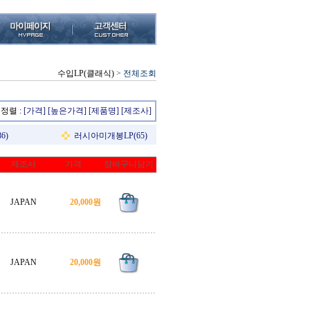
수입LP(클래식)
>
전체조회
정렬 :
[가격]
[높은가격]
[제품명]
[제조사]
6)
러시아미개봉LP(65)
제조사
가격
장바구니담기
JAPAN
20,000원
JAPAN
20,000원