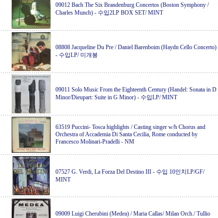
09012 Bach The Six Brandenburg Concertos (Boston Symphony /
Charles Munch)
-
수입2LP BOX SET/ MINT
08808 Jacqueline Du Pre / Daniel Barenboim (Haydn Cello Concerto)
-
수입LP/ 미개봉
09011 Solo Music From the Eighteenth Century (Handel: Sonata in D
Minor/Dieupart: Suite in G Minor)
-
수입LP/ MINT
63519 Puccini- Tosca highlights / Casting singer w/h Chorus and
Orchestra of Accademia Di Santa Cecilia, Rome conducted by
Francesco Molinari-Pradelli
-
NM
07527 G. Verdi, La Forza Del Destino III
-
수입 10인치LP/GF/
MINT
09009 Luigi Cherubini (Medea) / Maria Callas/ Milan Orch./ Tullio