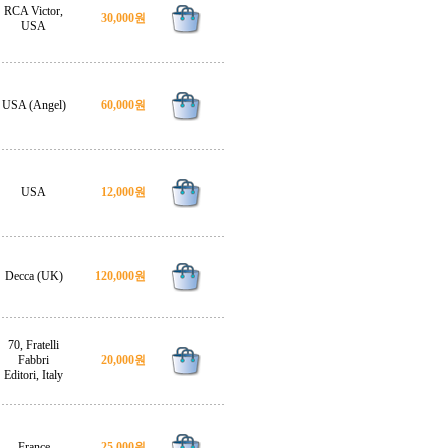
RCA Victor,
30,000원
USA
USA (Angel)
60,000원
USA
12,000원
Decca (UK)
120,000원
70, Fratelli
Fabbri
20,000원
Editori, Italy
France
25,000원