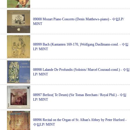
09000 Mozart Piano Concerto (Denis Matthews-piano)
-
수입LP/
MINT
08999 Bach (Kantanten 169-170, )Wolfgang Dasllmann-cond.
-
수입
LP/ MINT
08998 Lalande De Profundis (Soloists/ Marcel Couraud-cond.)
-
수입
LP/ MINT
08997 Berlioz( Te Deum) (Sir Tomas Beecham / Royal Phil.)
-
수입
LP/ MINT
08996 Recital on the Organ of St. Alban's Abbey by Peter Hurford
-
수입LP/ MINT