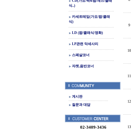
CD(가요/락&팝/재즈/클래
식..)
카세트테잎(가요/팝/클래
식)
9
LD (팝/클래식/영화)
LP관련 악세사리
10
스페샬코너
쟈켓,음반코너
11
게시판
12
질문과 대답
02-3409-3436
13