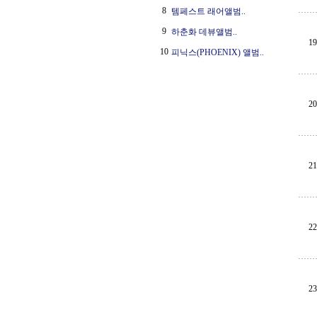
8
템페스트 래어앨범..
9
하춘화 데뷰앨범..
19
10
피닉스(PHOENIX) 앨범..
20
21
22
23