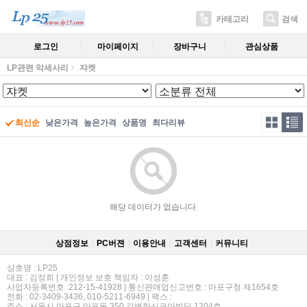
카테고리
검색
로그인
마이페이지
장바구니
관심상품
LP관련 악세사리
쟈켓
최신순
낮은가격
높은가격
상품명
최다리뷰
해당 데이터가 없습니다.
상점정보
PC버젼
이용안내
고객센터
커뮤니티
상호명 : LP25
대표 : 김정희 | 개인정보 보호 책임자 : 이성훈
사업자등록번호 :212-15-41928 | 통신판매업신고번호 : 마포구청 제1654호
전화 : 02-3409-3436, 010-5211-6949 | 팩스 :
주소 : 서울시 마포구 마포동 350 강변한신코아빌딩 1204호