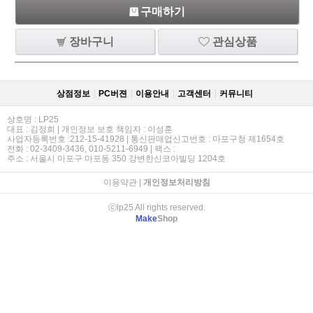
구매하기
장바구니
관심상품
상점정보
PC버젼
이용안내
고객센터
커뮤니티
상호명 : LP25
대표 : 김정희 | 개인정보 보호 책임자 : 이성훈
사업자등록번호 :212-15-41928 | 통신판매업신고번호 : 마포구청 제1654호
전화 : 02-3409-3436, 010-5211-6949 | 팩스 :
주소 : 서울시 마포구 마포동 350 강변한신코아빌딩 1204호
이용약관
|
개인정보처리방침
ⓒlp25 All rights reserved.
Make
Shop