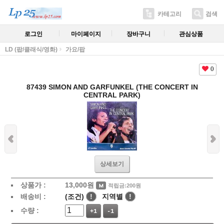
카테고리
검색
로그인
마이페이지
장바구니
관심상품
LD (팝/클래식/영화)
가요/팝
0
87439 SIMON AND GARFUNKEL (THE CONCERT IN
CENTRAL PARK)
상세보기
상품가 :
13,000
원
적립금:200원
배송비 :
(조건)
!
지역별
!
수량 :
+1
-1