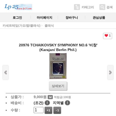
카테고리
검색
로그인
마이페이지
장바구니
관심상품
카세트테잎(가요/팝/클래식)
클래식
1
20976 TCHAIKOVSKY SYMPHONY NO.6 '비창'
(Karajan/ Berlin Phil.)
상세보기
상품가 :
9,000
원
적립금:100원
배송비 :
(조건)
!
지역별
!
수량 :
+1
-1