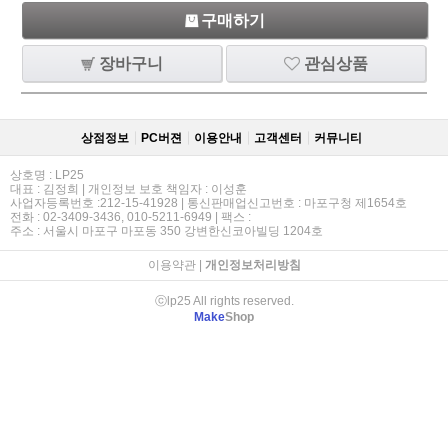
구매하기
장바구니
관심상품
상점정보
PC버젼
이용안내
고객센터
커뮤니티
상호명 : LP25
대표 : 김정희 | 개인정보 보호 책임자 : 이성훈
사업자등록번호 :212-15-41928 | 통신판매업신고번호 : 마포구청 제1654호
전화 : 02-3409-3436, 010-5211-6949 | 팩스 :
주소 : 서울시 마포구 마포동 350 강변한신코아빌딩 1204호
이용약관
|
개인정보처리방침
ⓒlp25 All rights reserved.
Make
Shop