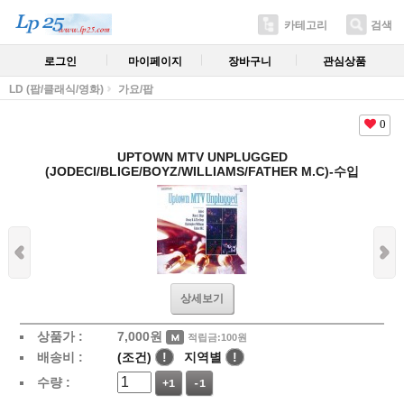
카테고리
검색
로그인
마이페이지
장바구니
관심상품
LD (팝/클래식/영화)
가요/팝
0
UPTOWN MTV UNPLUGGED
(JODECI/BLIGE/BOYZ/WILLIAMS/FATHER M.C)-수입
상세보기
상품가 :
7,000
원
적립금:100원
배송비 :
(조건)
!
지역별
!
수량 :
+1
-1