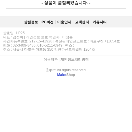
- 상품이 품절되었습니다. -
상점정보
PC버젼
이용안내
고객센터
커뮤니티
상호명 : LP25
대표 : 김정희 | 개인정보 보호 책임자 : 이성훈
사업자등록번호 :212-15-41928 | 통신판매업신고번호 : 마포구청 제1654호
전화 : 02-3409-3436, 010-5211-6949 | 팩스 :
주소 : 서울시 마포구 마포동 350 강변한신코아빌딩 1204호
이용약관
|
개인정보처리방침
ⓒlp25 All rights reserved.
Make
Shop