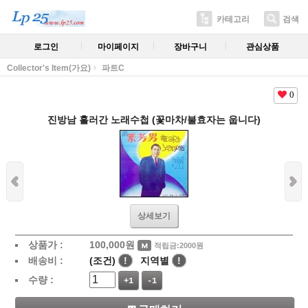
카테고리
검색
로그인
마이페이지
장바구니
관심상품
Collector's Item(가요)
파트C
0
진방남 흘러간 노래수첩 (꽃마차/불효자는 웁니다)
상세보기
상품가 :
100,000
원
적립금:2000원
배송비 :
(조건)
!
지역별
!
수량 :
+1
-1