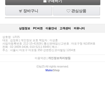
구매하기
장바구니
관심상품
상점정보
PC버젼
이용안내
고객센터
커뮤니티
상호명 : LP25
대표 : 김정희 | 개인정보 보호 책임자 : 이성훈
사업자등록번호 :212-15-41928 | 통신판매업신고번호 : 마포구청 제1654호
전화 : 02-3409-3436, 010-5211-6949 | 팩스 :
주소 : 서울시 마포구 마포동 350 강변한신코아빌딩 1204호
이용약관
|
개인정보처리방침
ⓒlp25 All rights reserved.
Make
Shop