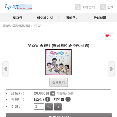
카테고리
검색
로그인
마이페이지
장바구니
관심상품
국악/가곡/만담/기타
만담
1
우스워 죽겠네 (배삼룡/이순주/박시명)
상세보기
상품가 :
20,000
원
적립금:400원
배송비 :
(조건)
!
지역별
!
수량 :
+1
-1