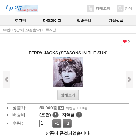
카테고리
검색
로그인
마이페이지
장바구니
관심상품
수입LP(팝/재즈/경음악)
록&팝
2
TERRY JACKS (SEASONS IN THE SUN)
상세보기
상품가 :
50,000
원
적립금:1000원
배송비 :
(조건)
!
지역별
!
수량 :
+1
-1
- 상품이 품절되었습니다. -