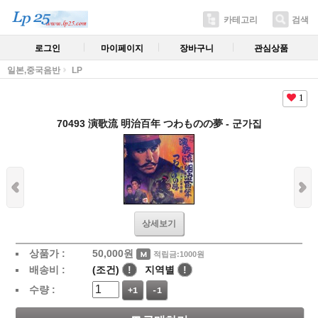
카테고리
검색
로그인
마이페이지
장바구니
관심상품
일본,중국음반
LP
1
70493 演歌流 明治百年 つわものの夢 - 군가집
상세보기
상품가 :
50,000
원
적립금:1000원
배송비 :
(조건)
!
지역별
!
수량 :
+1
-1