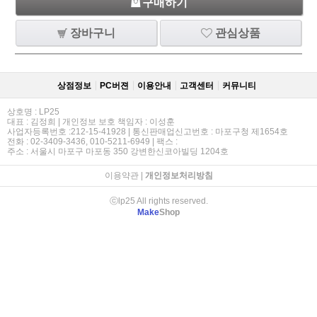
구매하기
장바구니
관심상품
상점정보
PC버젼
이용안내
고객센터
커뮤니티
상호명 : LP25
대표 : 김정희 | 개인정보 보호 책임자 : 이성훈
사업자등록번호 :212-15-41928 | 통신판매업신고번호 : 마포구청 제1654호
전화 : 02-3409-3436, 010-5211-6949 | 팩스 :
주소 : 서울시 마포구 마포동 350 강변한신코아빌딩 1204호
이용약관
|
개인정보처리방침
ⓒlp25 All rights reserved.
Make
Shop