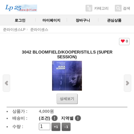
카테고리
검색
로그인
마이페이지
장바구니
관심상품
준라이센스LP
준라이센스
0
3042 BLOOMFIELD/KOOPER/STILLS (SUPER
SESSION)
상세보기
상품가 :
4,000
원
배송비 :
(조건)
!
지역별
!
수량 :
+1
-1