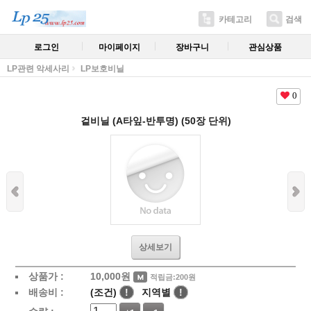
카테고리
검색
로그인
마이페이지
장바구니
관심상품
LP관련 악세사리
LP보호비닐
0
겉비닐 (A타잎-반투명) (50장 단위)
상세보기
상품가 :
10,000
원
적립금:200원
배송비 :
(조건)
!
지역별
!