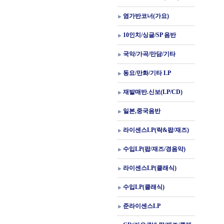
염가반코너(가요)
10인치/싱글/SP 음반
국악/가곡/만담/기타
동요/만화/기타 LP
재발매반.신보(LP/CD)
일본,중국음반
라이센스LP(락&팝/재즈)
수입LP(팝/재즈/경음악)
라이센스LP(클래식)
수입LP(클래식)
준라이센스LP