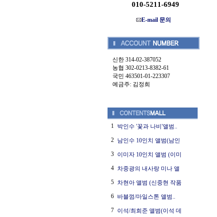
010-5211-6949
E-mail 문의
신한 314-02-387052
농협 302-0213-8382-61
국민 463501-01-223307
예금주: 김정희
1
박인수 '꽃과 나비'앨범..
2
남인수 10인치 앨범(남인
3
이미자 10인치 앨범 (이미
4
차중광의 내사랑 미나 앨
5
차현아 앨범 (신중현 작품
6
바블껌/마일스톤 앨범..
7
이석/최희준 앨범(이석 데