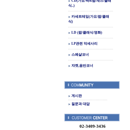
CD(가요/락&팝/재즈/클래
식..)
카세트테잎(가요/팝/클래
식)
LD (팝/클래식/영화)
LP관련 악세사리
스페샬코너
쟈켓,음반코너
게시판
질문과 대답
02-3409-3436