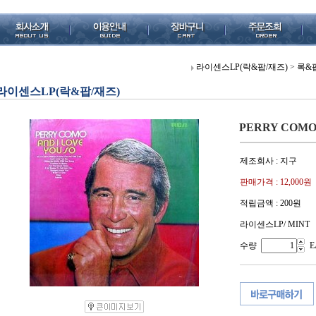
라이센스LP(락&팝/재즈)
>
록&
라이센스LP(락&팝/재즈)
PERRY COMO 
제조회사 : 지구
판매가격 :
12,000원
적립금액 :
200원
라이센스LP/ MINT
수량
E