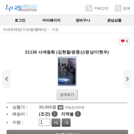
카테고리
검색
로그인
마이페이지
장바구니
관심상품
카세트테잎(가요/팝/클래식)
가요
0
21136 사색동화 (김현철/윤종신/윤상/이현우)
상세보기
상품가 :
30,000
원
적립금:600원
배송비 :
(조건)
!
지역별
!
수량 :
+1
-1