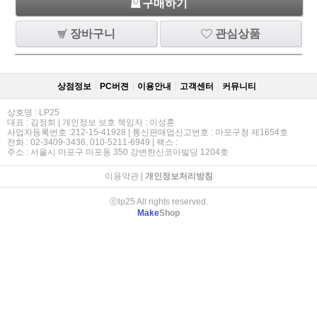
구매하기
장바구니
관심상품
상점정보
PC버젼
이용안내
고객센터
커뮤니티
상호명 : LP25
대표 : 김정희 | 개인정보 보호 책임자 : 이성훈
사업자등록번호 :212-15-41928 | 통신판매업신고번호 : 마포구청 제1654호
전화 : 02-3409-3436, 010-5211-6949 | 팩스 :
주소 : 서울시 마포구 마포동 350 강변한신코아빌딩 1204호
이용약관
|
개인정보처리방침
ⓒlp25 All rights reserved.
Make
Shop