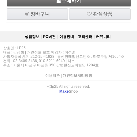
구매하기
장바구니
관심상품
상점정보
PC버젼
이용안내
고객센터
커뮤니티
상호명 : LP25
대표 : 김정희 | 개인정보 보호 책임자 : 이성훈
사업자등록번호 :212-15-41928 | 통신판매업신고번호 : 마포구청 제1654호
전화 : 02-3409-3436, 010-5211-6949 | 팩스 :
주소 : 서울시 마포구 마포동 350 강변한신코아빌딩 1204호
이용약관
|
개인정보처리방침
ⓒlp25 All rights reserved.
Make
Shop