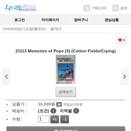
카테고리
검색
로그인
마이페이지
장바구니
관심상품
카세트테잎(가요/팝/클래식)
팝/재즈
0
21113 Memories of Pops (3) (Cotton Fields/Crying)
상세보기
상품가 :
10,000
원
적립금:200원
배송비 :
(조건)
!
지역별
!
수량 :
+1
-1