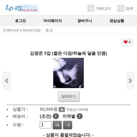
카테고리
검색
로그인
마이페이지
장바구니
관심상품
Collector's Item(가요)
포크
0
김원준 3집 (짧은 다짐/하늘에 닿을 만큼)
상세보기
상품가 :
50,000
원
적립금:1000원
배송비 :
(조건)
!
지역별
!
수량 :
+1
-1
- 상품이 품절되었습니다. -