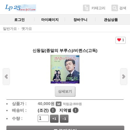
카테고리
검색
로그인
마이페이지
장바구니
관심상품
일반가요
옛가요
1
신동일(종말의 부루스)/비퀸스(고독)
상세보기
상품가 :
40,000
원
적립금:800원
배송비 :
(조건)
!
지역별
!
수량 :
+1
-1