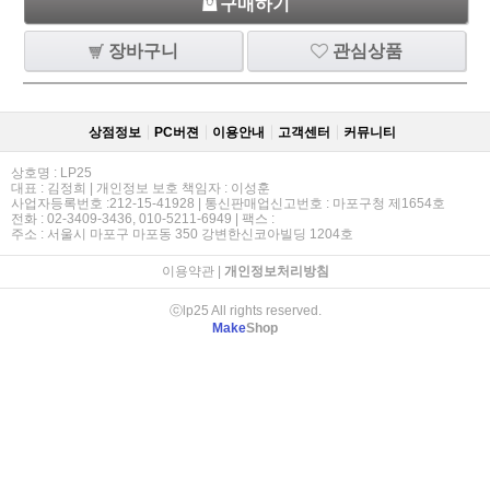
구매하기
장바구니
관심상품
상점정보
PC버젼
이용안내
고객센터
커뮤니티
상호명 : LP25
대표 : 김정희 | 개인정보 보호 책임자 : 이성훈
사업자등록번호 :212-15-41928 | 통신판매업신고번호 : 마포구청 제1654호
전화 : 02-3409-3436, 010-5211-6949 | 팩스 :
주소 : 서울시 마포구 마포동 350 강변한신코아빌딩 1204호
이용약관
|
개인정보처리방침
ⓒlp25 All rights reserved.
Make
Shop