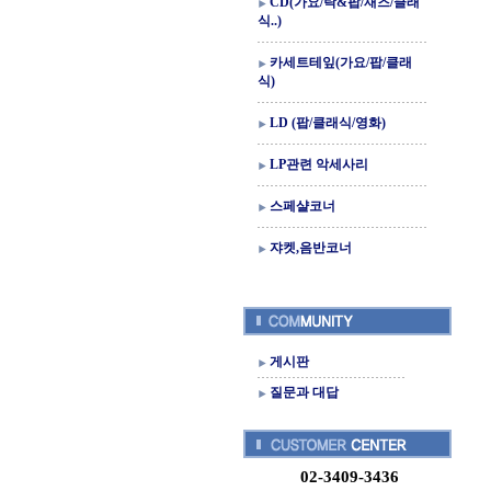
CD(가요/락&팝/재즈/클래
식..)
카세트테잎(가요/팝/클래
식)
LD (팝/클래식/영화)
LP관련 악세사리
스페샬코너
쟈켓,음반코너
게시판
질문과 대답
02-3409-3436