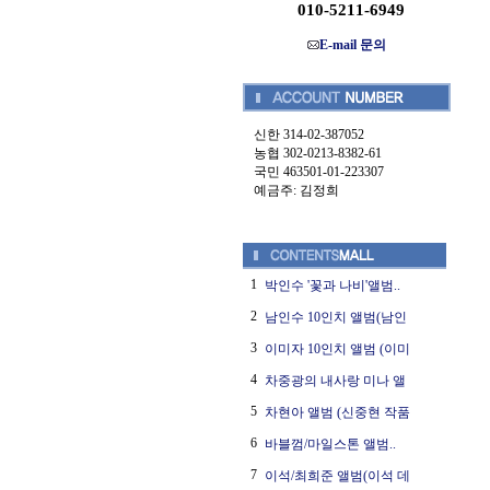
010-5211-6949
E-mail 문의
신한 314-02-387052
농협 302-0213-8382-61
국민 463501-01-223307
예금주: 김정희
1
박인수 '꽃과 나비'앨범..
2
남인수 10인치 앨범(남인
3
이미자 10인치 앨범 (이미
4
차중광의 내사랑 미나 앨
5
차현아 앨범 (신중현 작품
6
바블껌/마일스톤 앨범..
7
이석/최희준 앨범(이석 데