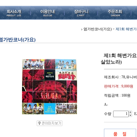
염가반코너(가요)
>
제1회 해변가
염가반코너(가요)
제1회 해변가요
살았노라)
제조회사 : 78,유니
판매가격 :
9,000원
적립금액 :
100원
A-
수량
E