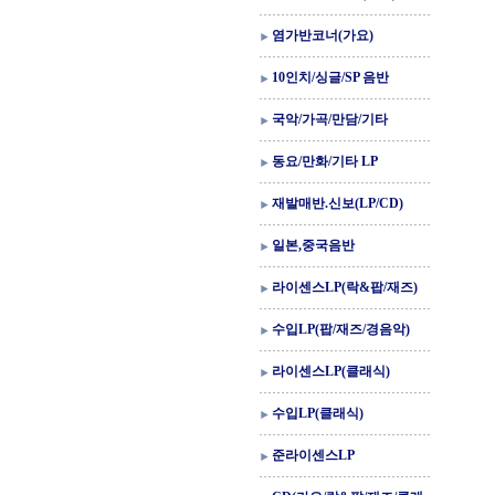
염가반코너(가요)
10인치/싱글/SP 음반
국악/가곡/만담/기타
동요/만화/기타 LP
재발매반.신보(LP/CD)
일본,중국음반
라이센스LP(락&팝/재즈)
수입LP(팝/재즈/경음악)
라이센스LP(클래식)
수입LP(클래식)
준라이센스LP