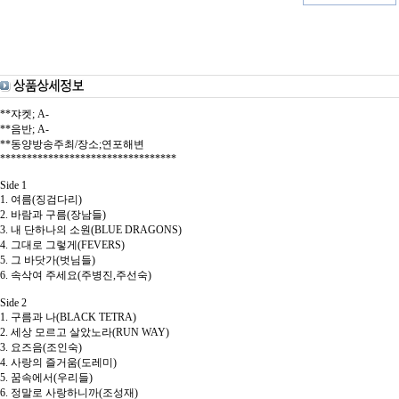
**쟈켓; A-
**음반; A-
**동양방송주최/장소;연포해변
*********************************
Side 1
1. 여름(징검다리)
2. 바람과 구름(장남들)
3. 내 단하나의 소원(BLUE DRAGONS)
4. 그대로 그렇게(FEVERS)
5. 그 바닷가(벗님들)
6. 속삭여 주세요(주병진,주선숙)
Side 2
1. 구름과 나(BLACK TETRA)
2. 세상 모르고 살았노라(RUN WAY)
3. 요즈음(조인숙)
4. 사랑의 즐거움(도레미)
5. 꿈속에서(우리들)
6. 정말로 사랑하니까(조성재)