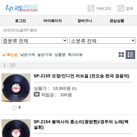
카테고리
검색
로그인
마이페이지
장바구니
관심상품
10인치/싱글/SP 음반
최신순
낮은가격
높은가격
상품명
최다리뷰
1 - 20
SP-2155 모정/인디언 러브걸 (전오승 편곡 경음악)
상품가 :
10,000원
(0)
적립금 :
200원
0
SP-2154 봉덕사의 종소리(원방현)/경주의 노래(백
설희)