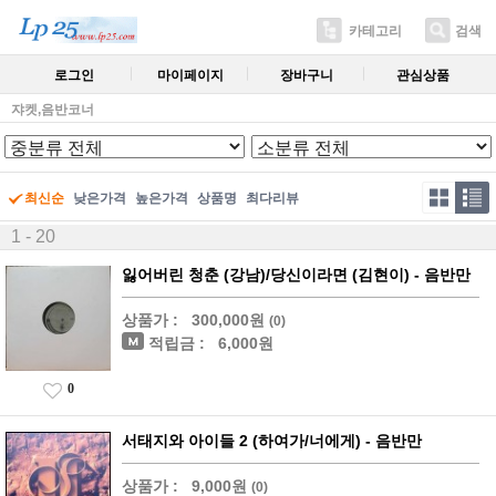
카테고리
검색
로그인
마이페이지
장바구니
관심상품
쟈켓,음반코너
최신순
낮은가격
높은가격
상품명
최다리뷰
1 - 20
잃어버린 청춘 (강남)/당신이라면 (김현이) - 음반만
상품가 :
300,000원
(0)
적립금 :
6,000원
0
서태지와 아이들 2 (하여가/너에게) - 음반만
상품가 :
9,000원
(0)