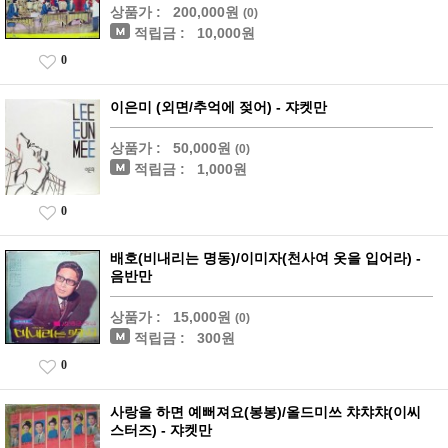
상품가 :
200,000원
(0)
적립금 :
10,000원
0
이은미 (외면/추억에 젖어) - 쟈켓만
상품가 :
50,000원
(0)
적립금 :
1,000원
0
배호(비내리는 명동)/이미자(천사여 옷을 입어라) -
음반만
상품가 :
15,000원
(0)
적립금 :
300원
0
사랑을 하면 예뻐져요(봉봉)/올드미쓰 챠챠챠(이씨
스터즈) - 쟈켓만