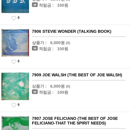
적립금 :
100원
0
7906 STEVIE WONDER (TALKING BOOK)
상품가 :
6,000원
(0)
적립금 :
100원
0
7909 JOE WALSH (THE BEST OF JOE WALSH)
상품가 :
6,000원
(0)
적립금 :
100원
0
7907 JOSE FELICIANO (THE BEST OF JOSE
FELICIANO-THAT THE SPIRIT NEEDS)