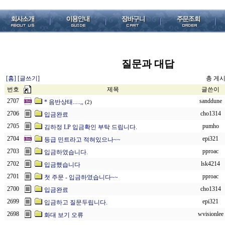
질문과 대답
[홈]
[글쓰기]
총 게시물
번호
제목
글쓴이
2707
sanddune
* 음반상태.....,,
(2)
2706
cho1314
입금완료
2705
pumho
김하정 LP 입금확인 부탁 드립니다.
2704
epi321
등급 민트라고 적혀있으나~~
2703
pproac
입금하였습니다.
2702
lsk4214
입금했습니다
2701
pproac
첫 주문 - 입금하였습니다~~
2700
cho1314
입금완료
2699
epi321
입금하고 질문두립니다.
2698
wvisionlee
화대 보기 오류