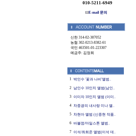
010-5211-6949
E-mail 문의
신한 314-02-387052
농협 302-0213-8382-61
국민 463501-01-223307
예금주: 김정희
1
박인수 '꽃과 나비'앨범..
2
남인수 10인치 앨범(남인..
3
이미자 10인치 앨범 (이미..
4
차중광의 내사랑 미나 앨..
5
차현아 앨범 (신중현 작품..
6
바블껌/마일스톤 앨범..
7
이석/최희준 앨범(이석 데..