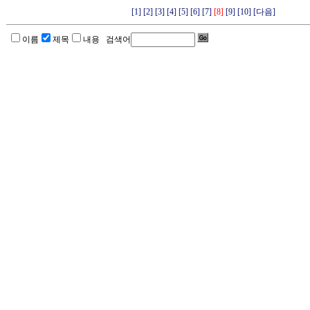
[1]
[2]
[3]
[4]
[5]
[6]
[7]
[8]
[9]
[10]
[다음]
이름
제목
내용 검색어