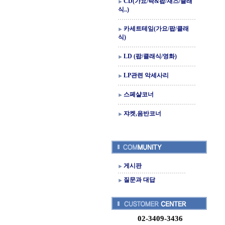
CD(가요/락&팝/재즈/클래
식..)
카세트테잎(가요/팝/클래
식)
LD (팝/클래식/영화)
LP관련 악세사리
스페샬코너
쟈켓,음반코너
게시판
질문과 대답
02-3409-3436