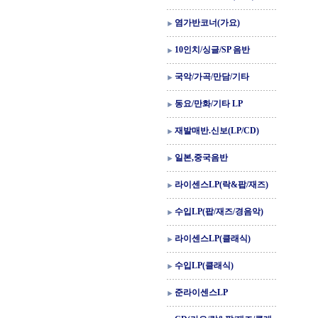
염가반코너(가요)
10인치/싱글/SP 음반
국악/가곡/만담/기타
동요/만화/기타 LP
재발매반.신보(LP/CD)
일본,중국음반
라이센스LP(락&팝/재즈)
수입LP(팝/재즈/경음악)
라이센스LP(클래식)
수입LP(클래식)
준라이센스LP