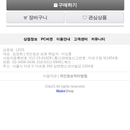
구매하기
장바구니
관심상품
상점정보
PC버젼
이용안내
고객센터
커뮤니티
상호명 : LP25
대표 : 김정희 | 개인정보 보호 책임자 : 이성훈
사업자등록번호 :212-15-41928 | 통신판매업신고번호 : 마포구청 제1654호
전화 : 02-3409-3436, 010-5211-6949 | 팩스 :
주소 : 서울시 마포구 마포동 350 강변한신코아빌딩 1204호
이용약관
|
개인정보처리방침
ⓒlp25 All rights reserved.
Make
Shop