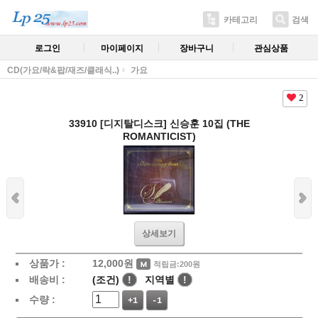
카테고리
검색
로그인
마이페이지
장바구니
관심상품
CD(가요/락&팝/재즈/클래식..)
가요
2
33910 [디지탈디스크] 신승훈 10집 (THE
ROMANTICIST)
상세보기
상품가 :
12,000
원
적립금:200원
배송비 :
(조건)
!
지역별
!
수량 :
+1
-1