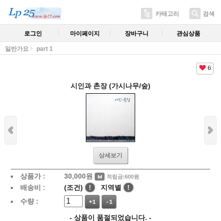
카테고리
검색
로그인
마이페이지
장바구니
관심상품
일반가요
part 1
6
시인과 촌장 (가시나무/숲)
상세보기
상품가 :
30,000
원
적립금:600원
배송비 :
(조건)
!
지역별
!
수량 :
+1
-1
- 상품이 품절되었습니다. -