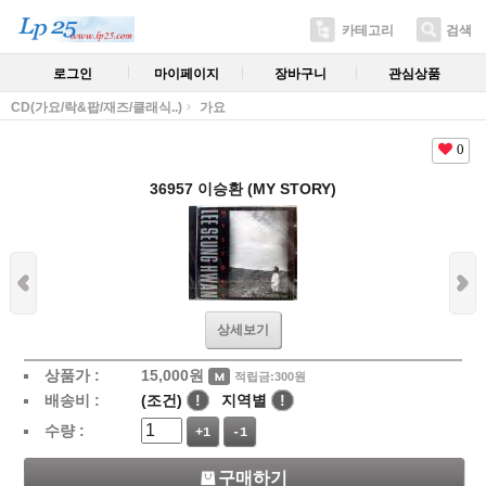
카테고리
검색
로그인
마이페이지
장바구니
관심상품
CD(가요/락&팝/재즈/클래식..)
가요
0
36957 이승환 (MY STORY)
상세보기
상품가 :
15,000
원
적립금:300원
배송비 :
(조건)
!
지역별
!
수량 :
+1
-1
구매하기