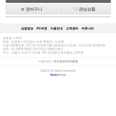
장바구니
관심상품
상점정보
PC버젼
이용안내
고객센터
커뮤니티
상호명 : LP25
대표 : 김정희 | 개인정보 보호 책임자 : 이성훈
사업자등록번호 :212-15-41928 | 통신판매업신고번호 : 마포구청 제1654호
전화 : 02-3409-3436, 010-5211-6949 | 팩스 :
주소 : 서울시 마포구 마포동 350 강변한신코아빌딩 1204호
이용약관
|
개인정보처리방침
ⓒlp25 All rights reserved.
Make
Shop