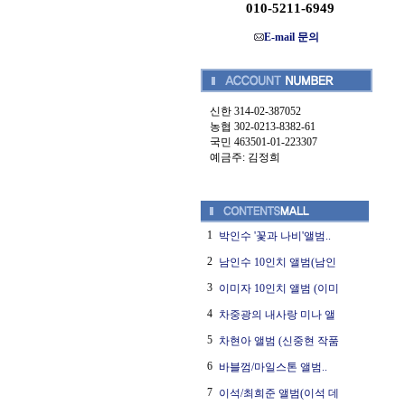
010-5211-6949
E-mail 문의
신한 314-02-387052
농협 302-0213-8382-61
국민 463501-01-223307
예금주: 김정희
1
박인수 '꽃과 나비'앨범..
2
남인수 10인치 앨범(남인
3
이미자 10인치 앨범 (이미
4
차중광의 내사랑 미나 앨
5
차현아 앨범 (신중현 작품
6
바블껌/마일스톤 앨범..
7
이석/최희준 앨범(이석 데