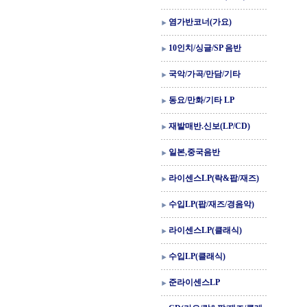
염가반코너(가요)
10인치/싱글/SP 음반
국악/가곡/만담/기타
동요/만화/기타 LP
재발매반.신보(LP/CD)
일본,중국음반
라이센스LP(락&팝/재즈)
수입LP(팝/재즈/경음악)
라이센스LP(클래식)
수입LP(클래식)
준라이센스LP