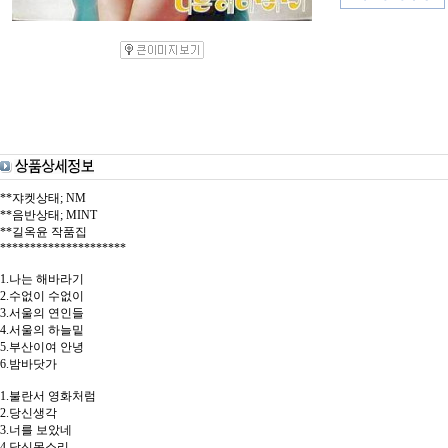
**쟈켓상태; NM
**음반상태; MINT
**길옥윤 작품집
*********************
1.나는 해바라기
2.수없이 수없이
3.서울의 연인들
4.서울의 하늘밑
5.부산이여 안녕
6.밤바닷가
1.불란서 영화처럼
2.당신생각
3.너를 보았네
4.당신목소리