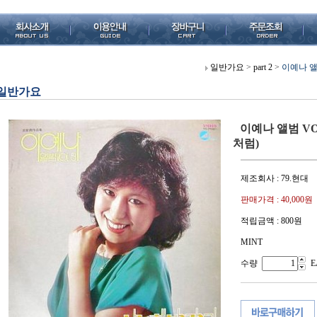
일반가요
>
part 2
>
이예나 앨
일반가요
이예나 앨범 VO
처럼)
제조회사 : 79.현대
판매가격 :
40,000원
적립금액 :
800원
MINT
수량
E