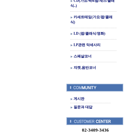
CD(가요/락&팝/재즈/클래
식..)
카세트테잎(가요/팝/클래
식)
LD (팝/클래식/영화)
LP관련 악세사리
스페샬코너
쟈켓,음반코너
게시판
질문과 대답
02-3409-3436