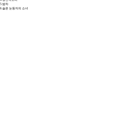
5.밤차
6.슬픈 눈동자의 소녀