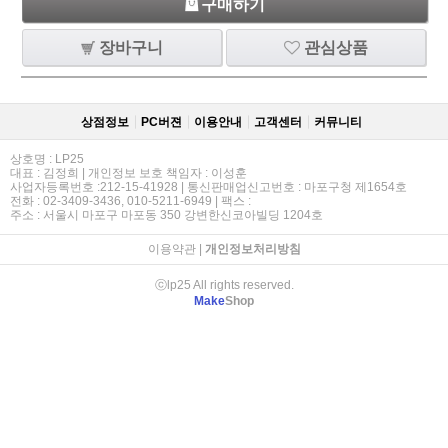
구매하기
장바구니
관심상품
상점정보
PC버젼
이용안내
고객센터
커뮤니티
상호명 : LP25
대표 : 김정희 | 개인정보 보호 책임자 : 이성훈
사업자등록번호 :212-15-41928 | 통신판매업신고번호 : 마포구청 제1654호
전화 : 02-3409-3436, 010-5211-6949 | 팩스 :
주소 : 서울시 마포구 마포동 350 강변한신코아빌딩 1204호
이용약관
|
개인정보처리방침
ⓒlp25 All rights reserved.
Make
Shop