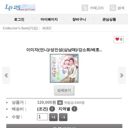
카테고리
검색
로그인
마이페이지
장바구니
관심상품
Collector's Item(가요)
파트C
0
이미자(언니)/성인성(삼남매)/강소희/배호..
상세보기
상품가 :
120,000
원
적립금:2400원
배송비 :
(조건)
!
지역별
!
수량 :
+1
-1