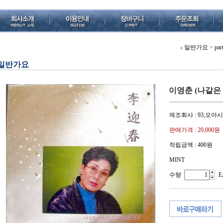
일반가요
>
par
일반가요
이영춘 (나같은
제조회사 : 93,오아
판매가격 :
20,000원
적립금액 :
400원
MINT
수량
E