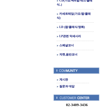
CD(가요/락&팝/재즈/클래
식..)
카세트테잎(가요/팝/클래
식)
LD (팝/클래식/영화)
LP관련 악세사리
스페샬코너
쟈켓,음반코너
게시판
질문과 대답
02-3409-3436