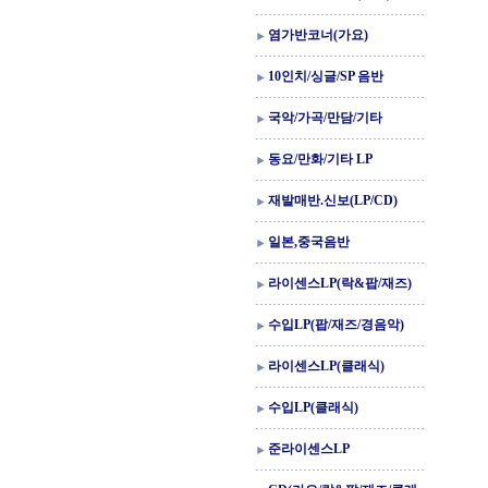
염가반코너(가요)
10인치/싱글/SP 음반
국악/가곡/만담/기타
동요/만화/기타 LP
재발매반.신보(LP/CD)
일본,중국음반
라이센스LP(락&팝/재즈)
수입LP(팝/재즈/경음악)
라이센스LP(클래식)
수입LP(클래식)
준라이센스LP