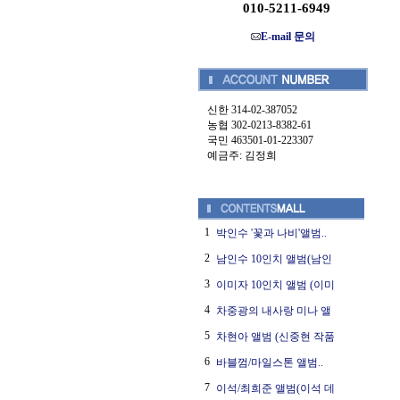
010-5211-6949
E-mail 문의
신한 314-02-387052
농협 302-0213-8382-61
국민 463501-01-223307
예금주: 김정희
1
박인수 '꽃과 나비'앨범..
2
남인수 10인치 앨범(남인
3
이미자 10인치 앨범 (이미
4
차중광의 내사랑 미나 앨
5
차현아 앨범 (신중현 작품
6
바블껌/마일스톤 앨범..
7
이석/최희준 앨범(이석 데