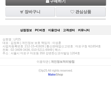
구매하기
장바구니
관심상품
상점정보
PC버젼
이용안내
고객센터
커뮤니티
상호명 : LP25
대표 : 김정희 | 개인정보 보호 책임자 : 이성훈
사업자등록번호 :212-15-41928 | 통신판매업신고번호 : 마포구청 제1654호
전화 : 02-3409-3436, 010-5211-6949 | 팩스 :
주소 : 서울시 마포구 마포동 350 강변한신코아빌딩 1204호
이용약관
|
개인정보처리방침
ⓒlp25 All rights reserved.
Make
Shop