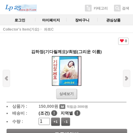
카테고리
검색
로그인
마이페이지
장바구니
관심상품
Collector's Item(가요)
파트C
0
김하정(기다릴께요)/최범(그리운 이름)
상세보기
상품가 :
150,000
원
적립금:3000원
배송비 :
(조건)
!
지역별
!
수량 :
+1
-1