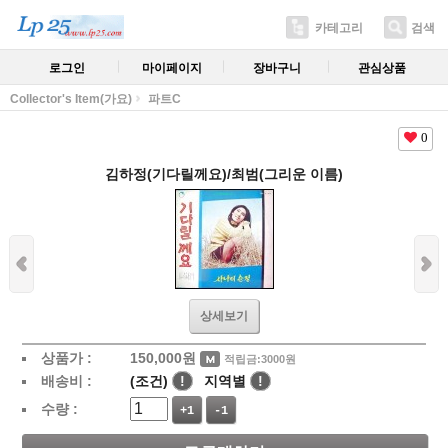
카테고리
검색
로그인
마이페이지
장바구니
관심상품
Collector's Item(가요)
파트C
0
김하정(기다릴께요)/최범(그리운 이름)
상세보기
상품가 :
150,000
원
적립금:3000원
배송비 :
(조건)
!
지역별
!
수량 :
+1
-1