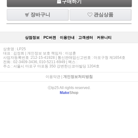
구매하기
장바구니
관심상품
상점정보
PC버젼
이용안내
고객센터
커뮤니티
상호명 : LP25
대표 : 김정희 | 개인정보 보호 책임자 : 이성훈
사업자등록번호 :212-15-41928 | 통신판매업신고번호 : 마포구청 제1654호
전화 : 02-3409-3436, 010-5211-6949 | 팩스 :
주소 : 서울시 마포구 마포동 350 강변한신코아빌딩 1204호
이용약관
|
개인정보처리방침
ⓒlp25 All rights reserved.
Make
Shop