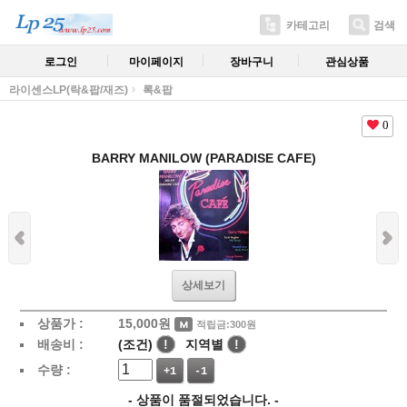
카테고리
검색
로그인
마이페이지
장바구니
관심상품
라이센스LP(락&팝/재즈)
록&팝
0
BARRY MANILOW (PARADISE CAFE)
상세보기
상품가 :
15,000
원
적립금:300원
배송비 :
(조건)
!
지역별
!
수량 :
+1
-1
- 상품이 품절되었습니다. -