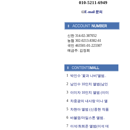
010-5211-6949
E-mail 문의
신한 314-02-387052
농협 302-0213-8382-61
국민 463501-01-223307
예금주: 김정희
1
박인수 '꽃과 나비'앨범..
2
남인수 10인치 앨범(남인
3
이미자 10인치 앨범 (이미
4
차중광의 내사랑 미나 앨
5
차현아 앨범 (신중현 작품
6
바블껌/마일스톤 앨범..
7
이석/최희준 앨범(이석 데