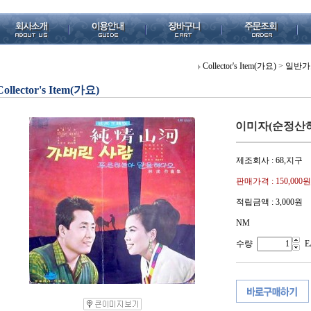
Collector's Item(가요)
>
일반가
Collector's Item(가요)
이미자(순정산하
제조회사 : 68,지구
판매가격 :
150,000원
적립금액 :
3,000원
NM
수량
E