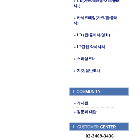
CD(가요/락&팝/재즈/클래
식..)
카세트테잎(가요/팝/클래
식)
LD (팝/클래식/영화)
LP관련 악세사리
스페샬코너
쟈켓,음반코너
게시판
질문과 대답
02-3409-3436