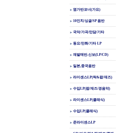
염가반코너(가요)
10인치/싱글/SP 음반
국악/가곡/만담/기타
동요/만화/기타 LP
재발매반.신보(LP/CD)
일본,중국음반
라이센스LP(락&팝/재즈)
수입LP(팝/재즈/경음악)
라이센스LP(클래식)
수입LP(클래식)
준라이센스LP