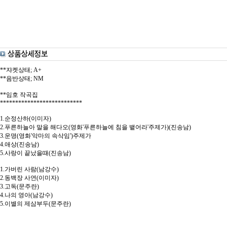
**쟈켓상태; A+
**음반상태; NM
**임호 작곡집
***************************
1.순정산하(이미자)
2.푸른하늘아 말을 해다오(영화'푸른하늘에 침을 뱉어라'주제가)(진송남)
3.운명(영화'악마의 속삭임')주제가
4.애상(진송남)
5.사랑이 끝났을때(진송남)
1.가버린 사람(남강수)
2.동백장 사연(이미자)
3.고독(문주란)
4.나의 영아(남강수)
5.이별의 제삼부두(문주란)