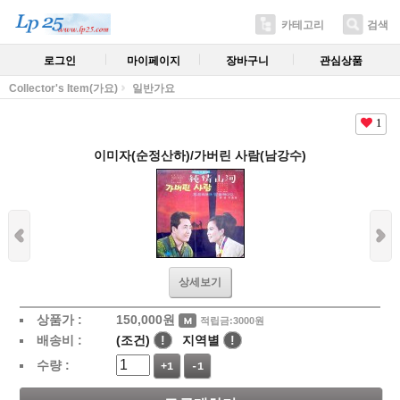
카테고리
검색
로그인
마이페이지
장바구니
관심상품
Collector's Item(가요)
일반가요
1
이미자(순정산하)/가버린 사람(남강수)
상세보기
상품가 :
150,000
원
적립금:3000원
배송비 :
(조건)
!
지역별
!
수량 :
+1
-1