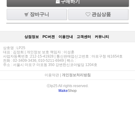
구매하기
장바구니
관심상품
상점정보
PC버젼
이용안내
고객센터
커뮤니티
상호명 : LP25
대표 : 김정희 | 개인정보 보호 책임자 : 이성훈
사업자등록번호 :212-15-41928 | 통신판매업신고번호 : 마포구청 제1654호
전화 : 02-3409-3436, 010-5211-6949 | 팩스 :
주소 : 서울시 마포구 마포동 350 강변한신코아빌딩 1204호
이용약관
|
개인정보처리방침
ⓒlp25 All rights reserved.
Make
Shop