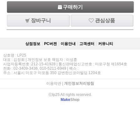
구매하기
장바구니
관심상품
상점정보
PC버젼
이용안내
고객센터
커뮤니티
상호명 : LP25
대표 : 김정희 | 개인정보 보호 책임자 : 이성훈
사업자등록번호 :212-15-41928 | 통신판매업신고번호 : 마포구청 제1654호
전화 : 02-3409-3436, 010-5211-6949 | 팩스 :
주소 : 서울시 마포구 마포동 350 강변한신코아빌딩 1204호
이용약관
|
개인정보처리방침
ⓒlp25 All rights reserved.
Make
Shop