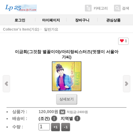
카테고리
검색
로그인
마이페이지
장바구니
관심상품
Collector's Item(가요)
일반가요
1
이금희(그것참 별꼴이야)/아리랑씨스터즈(멋쟁이 서울아
가씨)
상세보기
상품가 :
120,000
원
적립금:2400원
배송비 :
(조건)
!
지역별
!
수량 :
+1
-1