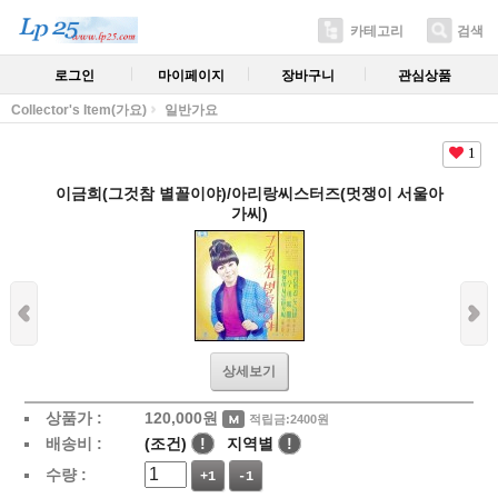
카테고리
검색
로그인
마이페이지
장바구니
관심상품
Collector's Item(가요)
일반가요
1
이금희(그것참 별꼴이야)/아리랑씨스터즈(멋쟁이 서울아
가씨)
상세보기
상품가 :
120,000
원
적립금:2400원
배송비 :
(조건)
!
지역별
!
수량 :
+1
-1