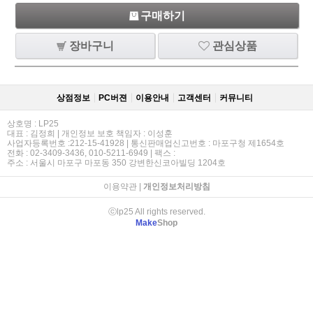
구매하기
장바구니
관심상품
상점정보
PC버젼
이용안내
고객센터
커뮤니티
상호명 : LP25
대표 : 김정희 | 개인정보 보호 책임자 : 이성훈
사업자등록번호 :212-15-41928 | 통신판매업신고번호 : 마포구청 제1654호
전화 : 02-3409-3436, 010-5211-6949 | 팩스 :
주소 : 서울시 마포구 마포동 350 강변한신코아빌딩 1204호
이용약관
|
개인정보처리방침
ⓒlp25 All rights reserved.
Make
Shop