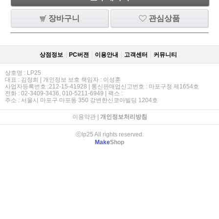
장바구니
관심상품
상점정보
PC버젼
이용안내
고객센터
커뮤니티
상호명 : LP25
대표 : 김정희 | 개인정보 보호 책임자 : 이성훈
사업자등록번호 :212-15-41928 | 통신판매업신고번호 : 마포구청 제1654호
전화 : 02-3409-3436, 010-5211-6949 | 팩스 :
주소 : 서울시 마포구 마포동 350 강변한신코아빌딩 1204호
이용약관
|
개인정보처리방침
ⓒlp25 All rights reserved.
Make
Shop