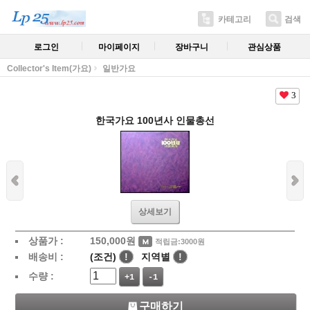
카테고리
검색
로그인
마이페이지
장바구니
관심상품
Collector's Item(가요)
일반가요
3
한국가요 100년사 인물총선
상세보기
상품가 :
150,000
원
적립금:3000원
배송비 :
(조건)
!
지역별
!
수량 :
+1
-1
구매하기