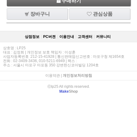
구매하기
장바구니
관심상품
상점정보
PC버젼
이용안내
고객센터
커뮤니티
상호명 : LP25
대표 : 김정희 | 개인정보 보호 책임자 : 이성훈
사업자등록번호 :212-15-41928 | 통신판매업신고번호 : 마포구청 제1654호
전화 : 02-3409-3436, 010-5211-6949 | 팩스 :
주소 : 서울시 마포구 마포동 350 강변한신코아빌딩 1204호
이용약관
|
개인정보처리방침
ⓒlp25 All rights reserved.
Make
Shop