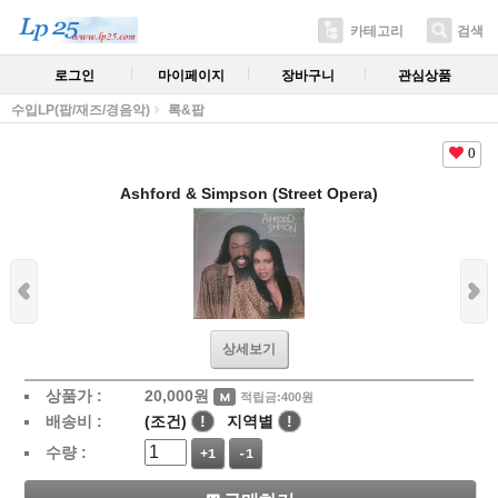
카테고리
검색
로그인
마이페이지
장바구니
관심상품
수입LP(팝/재즈/경음악)
록&팝
0
Ashford & Simpson (Street Opera)
상세보기
상품가 :
20,000
원
적립금:400원
배송비 :
(조건)
!
지역별
!
수량 :
+1
-1