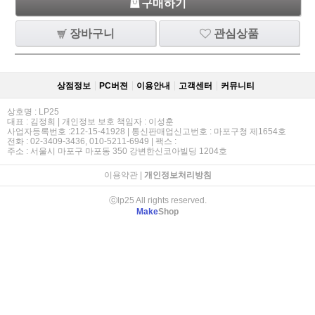
구매하기
장바구니
관심상품
상점정보
PC버젼
이용안내
고객센터
커뮤니티
상호명 : LP25
대표 : 김정희 | 개인정보 보호 책임자 : 이성훈
사업자등록번호 :212-15-41928 | 통신판매업신고번호 : 마포구청 제1654호
전화 : 02-3409-3436, 010-5211-6949 | 팩스 :
주소 : 서울시 마포구 마포동 350 강변한신코아빌딩 1204호
이용약관
|
개인정보처리방침
ⓒlp25 All rights reserved.
Make
Shop