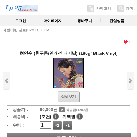
카테고리
검색
로그인
마이페이지
장바구니
관심상품
재발매반.신보(LP/CD)
LP
1
최안순 (흰구름/안개낀 터미날) (180g/ Black Vinyl)
상세보기
상품가 :
60,000
원
적립금:1200원
배송비 :
(조건)
!
지역별
!
수량 :
+1
-1