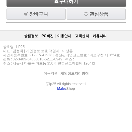
구매하기
장바구니
관심상품
상점정보
PC버젼
이용안내
고객센터
커뮤니티
상호명 : LP25
대표 : 김정희 | 개인정보 보호 책임자 : 이성훈
사업자등록번호 :212-15-41928 | 통신판매업신고번호 : 마포구청 제1654호
전화 : 02-3409-3436, 010-5211-6949 | 팩스 :
주소 : 서울시 마포구 마포동 350 강변한신코아빌딩 1204호
이용약관
|
개인정보처리방침
ⓒlp25 All rights reserved.
Make
Shop