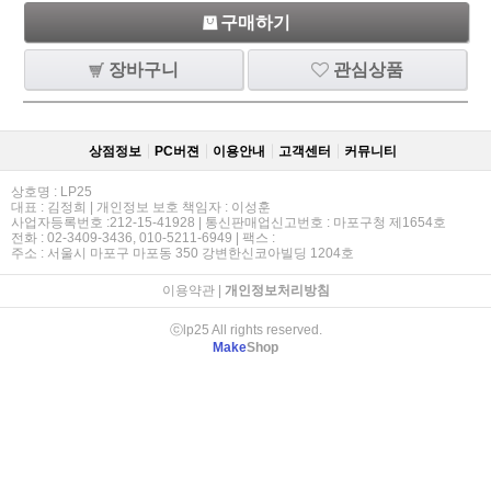
구매하기
장바구니
관심상품
상점정보
PC버젼
이용안내
고객센터
커뮤니티
상호명 : LP25
대표 : 김정희 | 개인정보 보호 책임자 : 이성훈
사업자등록번호 :212-15-41928 | 통신판매업신고번호 : 마포구청 제1654호
전화 : 02-3409-3436, 010-5211-6949 | 팩스 :
주소 : 서울시 마포구 마포동 350 강변한신코아빌딩 1204호
이용약관
|
개인정보처리방침
ⓒlp25 All rights reserved.
Make
Shop