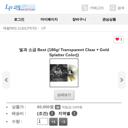
카테고리
검색
로그인
마이페이지
장바구니
관심상품
재발매반.신보(LP/CD)
LP
1
빛과 소금 Best (180g/ Transparent Clear + Gold
Splatter Color))
상세보기
상품가 :
60,000
원
적립금:1200원
배송비 :
(조건)
!
지역별
!
수량 :
+1
-1