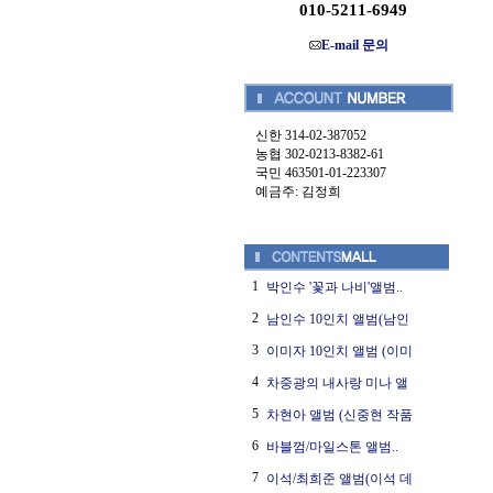
010-5211-6949
E-mail 문의
신한 314-02-387052
농협 302-0213-8382-61
국민 463501-01-223307
예금주: 김정희
1
박인수 '꽃과 나비'앨범..
2
남인수 10인치 앨범(남인
3
이미자 10인치 앨범 (이미
4
차중광의 내사랑 미나 앨
5
차현아 앨범 (신중현 작품
6
바블껌/마일스톤 앨범..
7
이석/최희준 앨범(이석 데