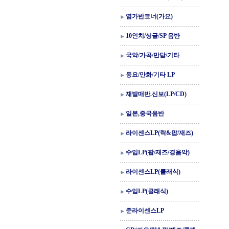
염가반코너(가요)
10인치/싱글/SP 음반
국악/가곡/만담/기타
동요/만화/기타 LP
재발매반.신보(LP/CD)
일본,중국음반
라이센스LP(락&팝/재즈)
수입LP(팝/재즈/경음악)
라이센스LP(클래식)
수입LP(클래식)
준라이센스LP