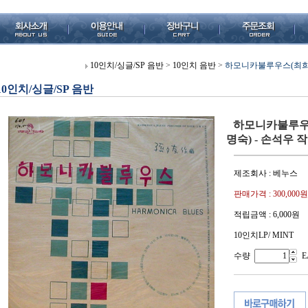
10인치/싱글/SP 음반
>
10인치 음반
>
하모니카불루우스(최희준
10인치/싱글/SP 음반
하모니카불루우스
명숙) - 손석우 
제조회사 : 베누스
판매가격 :
300,000원
적립금액 :
6,000원
10인치LP/ MINT
수량
E