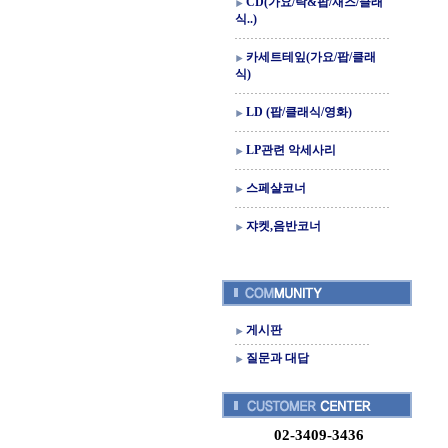
CD(가요/락&팝/재즈/클래
식..)
카세트테잎(가요/팝/클래
식)
LD (팝/클래식/영화)
LP관련 악세사리
스페샬코너
쟈켓,음반코너
게시판
질문과 대답
02-3409-3436